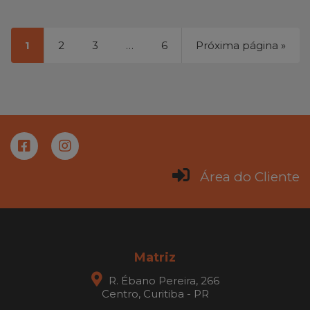
1
2
3
…
6
Próxima página »
Área do Cliente
Matriz
R. Ébano Pereira, 266
Centro, Curitiba - PR