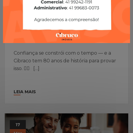
Alugar Imóveis
Comprar Imóveis
Traga Seu Imóvel Para A
Cibraco, Uma Imobiliária Que
Tem 80 Anos De Negócios Em
Todo O Brasil.
Confiança se constrói com o tempo — e a
Cibraco tem 80 anos de história para provar
isso. 👈🏻 […]
LEIA MAIS
17