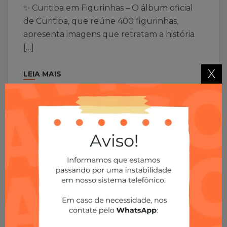
✨ Curitiba em Figurinhas – O álbum oficial
de Curitiba, que reúne 400 figurinhas,
apresenta imagens que retratam a história
[…]
X
LEIA MAIS
28
Abr