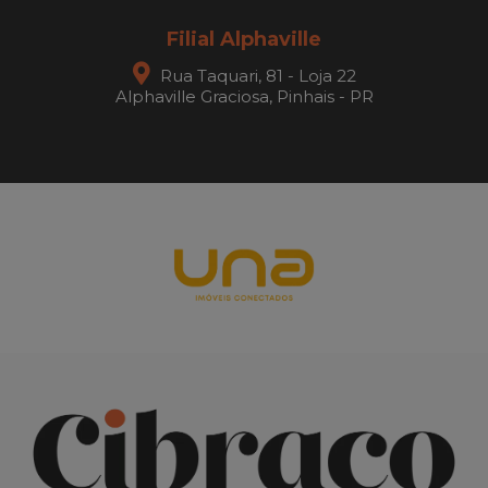
Filial Alphaville
Rua Taquari, 81 - Loja 22
Alphaville Graciosa, Pinhais - PR