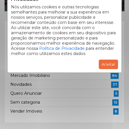
Nós utilizamos cookies e outras tecnologias
semelhantes para melhorar a sua experiência em
nossos serviços, personalizar publicidade e
recomendar conteúdo com base em seu interesse.
Ao utilizar este site, você concorda com o
CATEGORIAS
armazenamento de cookies em seu dispositivo para
geração de marketing personalizado e para
Alugar Imóveis
72
proporcionarmos melhor experiência de navegação.
Acesse nossa
Política de Privacidade
para entender
Comprar Imóveis
50
melhor como utilizamos estes dados.
Curiosidades
11
Aceitar
Dicas de Decoração
26
Mercado Imobiliário
84
Novidades
37
Quero Anunciar
5
Sem categoria
15
Vender Imóveis
8