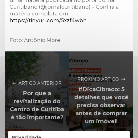
uma matéria publicada no portal Jornal
Curitibano (@jornalcuritibano) – Confira a
matéria completa em:
https://tinyurl.com/5xzf4wbh
Foto: Antônio More
PRÓXIMO ARTIGO
ARTIGO ANTERIOR
#DicaCibraco: 5
Por que a
detalhes que você
revitalização do
precisa observar
Centro de Curitiba
antes de comprar
é tão importante?
um imóvel!
Privacidade