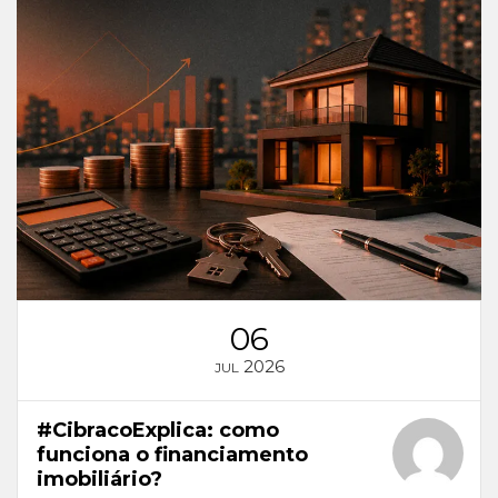
06
2026
JUL
#CibracoExplica: como
funciona o financiamento
imobiliário?