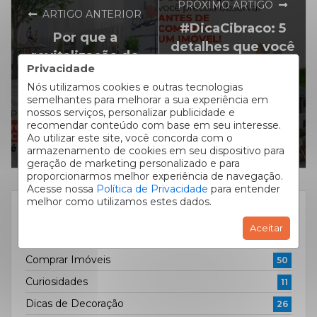
PRÓXIMO ARTIGO
ARTIGO ANTERIOR
#DicaCibraco: 5
Por que a
detalhes que você
revitalização do
precisa observar
Privacidade
Centro de Curitiba
antes de comprar
Nós utilizamos cookies e outras tecnologias
é tão importante?
semelhantes para melhorar a sua experiência em
um imóvel!
nossos serviços, personalizar publicidade e
recomendar conteúdo com base em seu interesse.
Ao utilizar este site, você concorda com o
armazenamento de cookies em seu dispositivo para
geração de marketing personalizado e para
proporcionarmos melhor experiência de navegação.
Acesse nossa
Política de Privacidade
para entender
melhor como utilizamos estes dados.
CATEGORIAS
Aceitar
Alugar Imóveis
72
Comprar Imóveis
50
Curiosidades
11
Dicas de Decoração
26