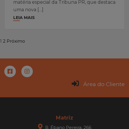
matéria especial da Tribuna PR, que destaca
uma nova […]
LEIA MAIS
1
2
Próximo
Área do Cliente
Matriz
R. Ébano Pereira, 266