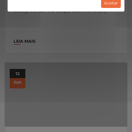
fazer bons negócios imobiliários! Se você
Aceitar
deseja vender ou alugar seu imóvel, […]
LEIA MAIS
12
Jun