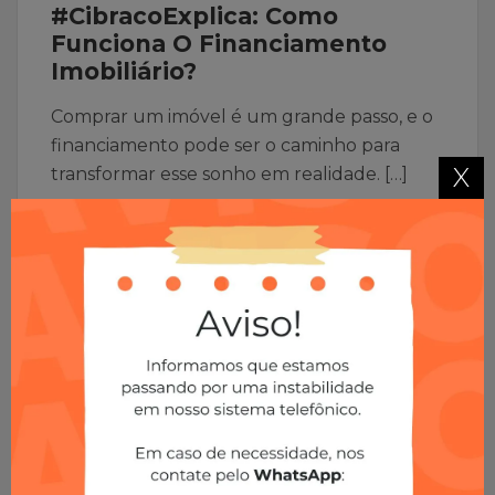
#CibracoExplica: Como
Funciona O Financiamento
Imobiliário?
Comprar um imóvel é um grande passo, e o
financiamento pode ser o caminho para
X
transformar esse sonho em realidade. […]
LEIA MAIS
02
Jul