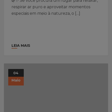
🌿✨ Se você procura um lugar para relaxar,
respirar ar puro e aproveitar momentos
especiais em meio à natureza, o […]
LEIA MAIS
04
Maio