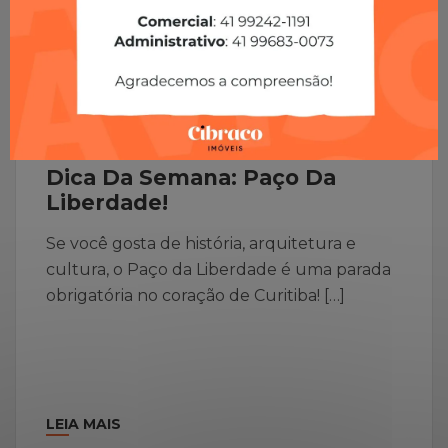
Sem categoria
Dica Da Semana: Paço Da
Liberdade!
Se você gosta de história, arquitetura e
cultura, o Paço da Liberdade é uma parada
obrigatória no coração de Curitiba! […]
LEIA MAIS