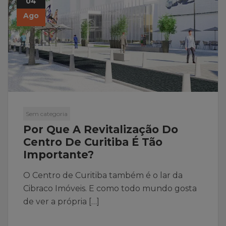
04
de
Ago
posts
Sem categoria
Por Que A Revitalização Do
Centro De Curitiba É Tão
Importante?
O Centro de Curitiba também é o lar da
Cibraco Imóveis. E como todo mundo gosta
de ver a própria […]