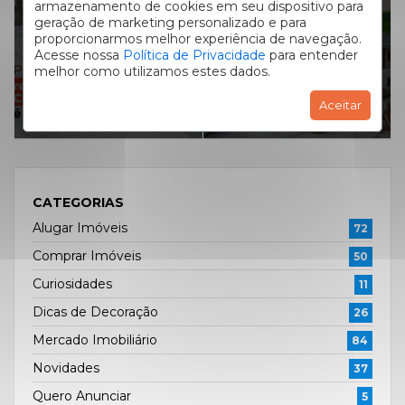
precisa observar
armazenamento de cookies em seu dispositivo para
Centro de Curitiba
geração de marketing personalizado e para
antes de comprar
proporcionarmos melhor experiência de navegação.
é tão importante?
um imóvel!
Acesse nossa
Política de Privacidade
para entender
melhor como utilizamos estes dados.
Aceitar
CATEGORIAS
Alugar Imóveis
72
Comprar Imóveis
50
Curiosidades
11
Dicas de Decoração
26
Mercado Imobiliário
84
Novidades
37
Quero Anunciar
5