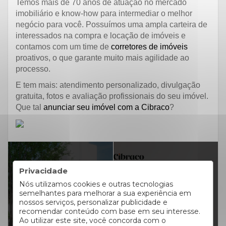
Temos mais de 70 anos de atuação no mercado
imobiliário e know-how para intermediar o melhor
negócio para você. Possuímos uma ampla carteira de
interessados na compra e locação de imóveis e
contamos com um time de
corretores de imóveis
proativos, o que garante muito mais agilidade ao
processo.
E tem mais: atendimento personalizado, divulgação
gratuita, fotos e avaliação profissionais do seu imóvel.
Que tal
anunciar seu imóvel com a Cibraco
?
Privacidade
Nós utilizamos cookies e outras tecnologias
PRÓXIMO ARTIGO
semelhantes para melhorar a sua experiência em
ARTIGO ANTERIOR
nossos serviços, personalizar publicidade e
#DicaCibraco: 5
Por que a
recomendar conteúdo com base em seu interesse.
detalhes que você
Ao utilizar este site, você concorda com o
revitalização do