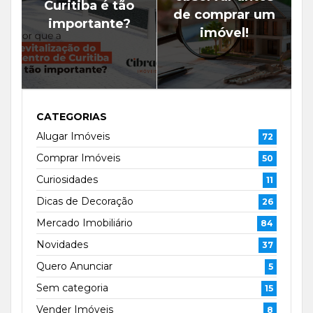
Curitiba é tão
de comprar um
importante?
imóvel!
CATEGORIAS
Alugar Imóveis
72
Comprar Imóveis
50
Curiosidades
11
Dicas de Decoração
26
Mercado Imobiliário
84
Novidades
37
Quero Anunciar
5
Sem categoria
15
Vender Imóveis
8