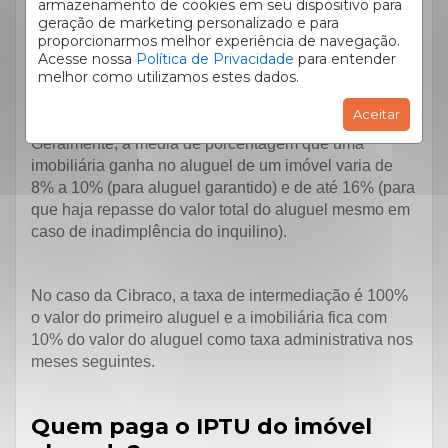
armazenamento de cookies em seu dispositivo para
13º passo:
assinatura do contrato.
geração de marketing personalizado e para
proporcionarmos melhor experiência de navegação.
Acesse nossa
Política de Privacidade
para entender
Qual a porcentagem da
melhor como utilizamos estes dados.
imobiliária no aluguel?
Aceitar
Geralmente, a média de porcentagem que uma
imobiliária ganha no aluguel de um imóvel varia de
8% a 10% (para aluguel garantido) e de até 16% (para
que haja repasse do valor total do aluguel mesmo em
caso de inadimplência do inquilino).
No caso da Cibraco, a taxa de intermediação é 100%
o valor do primeiro aluguel e a imobiliária fica com
10% do valor do aluguel como taxa administrativa nos
meses seguintes.
Quem paga o IPTU do imóvel