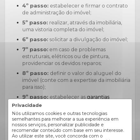
4º passo:
estabelecer e firmar o contrato
de administração do imóvel;
5º passo:
realizar, através da imobiliária,
uma vistoria completa do imóvel;
6º passo:
solicitar a divulgação do imóvel;
7º passo:
em caso de problemas
estruturais, elétricos ou de pintura,
providenciar os devidos reparos;
8º passo:
definir o valor do aluguel do
imóvel (conte com a expertise da imobiliária
para isso);
9º passo:
estabelecer as
garantias
locatícias
;
Privacidade
Nós utilizamos cookies e outras tecnologias
10º passo:
aguardar pelos interessados;
semelhantes para melhorar a sua experiência em
11º passo:
lançamento da proposta;
nossos serviços, personalizar publicidade e
recomendar conteúdo com base em seu interesse.
12º passo:
elaboração do contrato;
Ao utilizar este site, você concorda com o