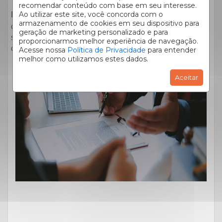
recomendar conteúdo com base em seu interesse.
Ao utilizar este site, você concorda com o
Em resumo, a empresa visa garantir
que todos os
armazenamento de cookies em seu dispositivo para
contratos, transações e negociações ocorram de forma
geração de marketing personalizado e para
segura para proprietários e inquilinos e sempre
proporcionarmos melhor experiência de navegação.
conforme a lei.
Acesse nossa
Política de Privacidade
para entender
melhor como utilizamos estes dados.
Aceitar