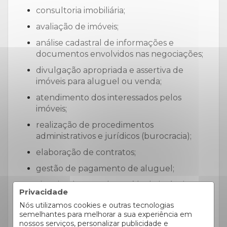
consultoria imobiliária;
avaliação de imóveis;
análise cadastral de informações e
documentos envolvidos nas negociações;
divulgação apropriada e assertiva de
imóveis para aluguel ou venda;
atendimento dos interessados pelos
imóveis;
realização de procedimentos
administrativos e jurídicos (burocracia);
elaboração de contratos;
gestão de pagamento de aluguel;
vistorias de entrada e saída de imóveis;
Privacidade
levantamento de documentação para
Nós utilizamos cookies e outras tecnologias
declaração de imóveis no imposto de
semelhantes para melhorar a sua experiência em
renda.
nossos serviços, personalizar publicidade e