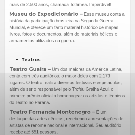
mais de 2.500 anos, chamada Tothmea. Imperdível!
Museu do Expedicionário –
Esse museu conta a
história da participação brasileira na Segunda Guerra
Mundial, e oferece um farto material histórico de mapas,
livros, fotos e documentos, além de materiais bélicos e
armamentos utilizados na guerra.
Teatros
Teatro Guaíra –
Um dos maiores da América Latina,
conta com três auditórios, o maior deles com 2.173
lugares. O teatro realiza diversos festivais e espetáculos,
além de ser o responsável pelo Troféu Gralha Azul, o
primeiro prêmio oficial a homenagear os artistas e técnicos
do Teatro no Paraná.
Teatro Fernanda Montenegro –
É um
destaque das artes cênicas, recebendo apresentações de
artistas de renome nacional e internacional. Seu auditório
recebe até 551 pessoas.