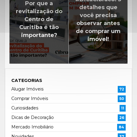
Por que a
detalhes que
revitalização do
você precisa
Centro de
observar antes
Curitiba é tão
de comprar um
importante?
imóvel!
CATEGORIAS
Alugar Imóveis
72
Comprar Imóveis
50
Curiosidades
11
Dicas de Decoração
26
Mercado Imobiliário
84
Novidades
37