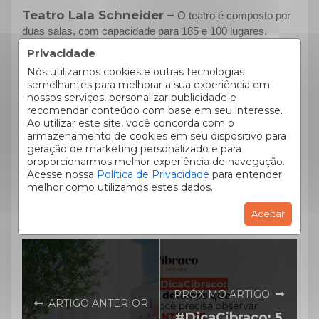
Teatro Lala Schneider –
O teatro é composto por
duas salas, com capacidade para 185 e 100 lugares.
Oferece o mais conhecido curso de teatro do estado e
Privacidade
sempre conta com diversas peças em sua programação.
Nós utilizamos cookies e outras tecnologias
Que tal assistir A casa do Terror, em cartaz há mais de 20
semelhantes para melhorar a sua experiência em
anos, ou alguma peça de atores novos que estão
nossos serviços, personalizar publicidade e
começando a carreira?
recomendar conteúdo com base em seu interesse.
Ao utilizar este site, você concorda com o
armazenamento de cookies em seu dispositivo para
geração de marketing personalizado e para
Se quiser ainda mais lugares para conhecer na cidade vá
proporcionarmos melhor experiência de navegação.
até a Fundação Cultural, localizada no Largo da Ordem, e
Acesse nossa
Política de Privacidade
para entender
confira a programação completa de apresentações, shows
melhor como utilizamos estes dados.
e oficinas que estão acontecendo em Curitiba.
Aceitar
PRÓXIMO ARTIGO
ARTIGO ANTERIOR
#DicaCibraco: 5