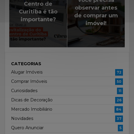
Centro de
observar antes
Curitiba é tão
de comprar um
importante?
imóvel!
CATEGORIAS
Alugar Imóveis
72
Comprar Imóveis
50
Curiosidades
11
Dicas de Decoração
26
Mercado Imobiliário
84
Novidades
37
Quero Anunciar
5