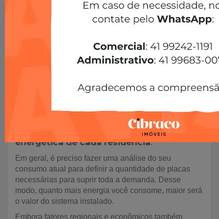
e adquire as mesmas características da que chega da
rede elétrica comum, em um processo chamado de
fotovoltaico.
Por fim, o sistema distribui essa energia pela casa,
alimentando aparelhos domésticos, chuveiros,
iluminação e demais equipamentos que você possua.
Qual o custo de um sistema de
energia solar?
O custo de um sistema de energia solar pode variar
bastante. Na verdade, ele depende de diversos
necessidade
fatores, principalmente da
energética de cada residência
.
Em geral, é preciso fazer uma análise do seu
consumo atual para definir a quantidade de placas
necessárias para suprir toda a demanda. Desse
modo, quanto mais energia você consome, maior será
o valor do sistema instalado.
Embora fatores regionais e econômicos também