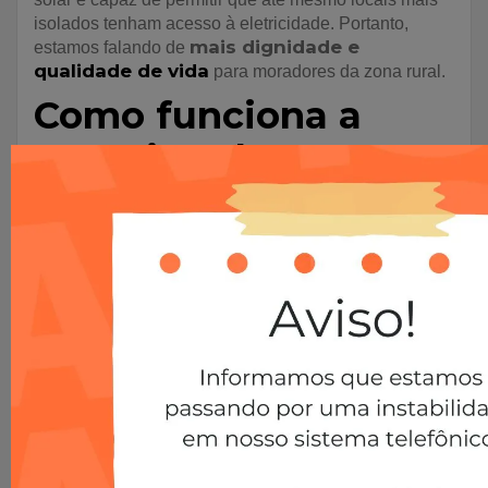
isolados tenham acesso à eletricidade. Portanto,
mais dignidade e
estamos falando de
qualidade de vida
para moradores da zona rural.
Como funciona a
energia solar?
Agora que você já conhece bem as vantagens de
instalar energia solar em seu imóvel, é interessante
falarmos um pouco sobre como funciona esse modelo
de geração. Ou seja, como a luz do sol se transforma
em energia?
Embora o processo seja fruto de muita tecnologia e
inovação, não é difícil de entender. Em resumo, as
placas fotovoltaicas instaladas no telhado do imóvel
captam a luz solar e produzem energia.
Em seguida, a energia gerada é direcionada para um
conversor. Nesse momento, a energia é transformada