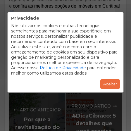
e
confira as melhores opções de imóveis em Curitiba
!
Privacidade
Nós utilizamos cookies e outras tecnologias
semelhantes para melhorar a sua experiência em
nossos serviços, personalizar publicidade e
recomendar conteúdo com base em seu interesse.
Ao utilizar este site, você concorda com o
armazenamento de cookies em seu dispositivo para
geração de marketing personalizado e para
proporcionarmos melhor experiência de navegação.
Acesse nossa
Política de Privacidade
para entender
melhor como utilizamos estes dados.
Aceitar
PRÓXIMO ARTIGO
ARTIGO ANTERIOR
#DicaCibraco: 5
Por que a
detalhes que
revitalização do
você precisa