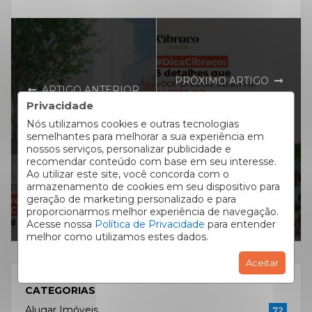
PRÓXIMO ARTIGO
ARTIGO ANTERIOR
#DicaCibraco: 5
Privacidade
Por que a
detalhes que você
Nós utilizamos cookies e outras tecnologias
revitalização do
semelhantes para melhorar a sua experiência em
precisa observar
Centro de Curitiba
nossos serviços, personalizar publicidade e
antes de comprar
recomendar conteúdo com base em seu interesse.
é tão importante?
Ao utilizar este site, você concorda com o
um imóvel!
armazenamento de cookies em seu dispositivo para
geração de marketing personalizado e para
proporcionarmos melhor experiência de navegação.
Acesse nossa
Política de Privacidade
para entender
melhor como utilizamos estes dados.
Aceitar
CATEGORIAS
Alugar Imóveis
72