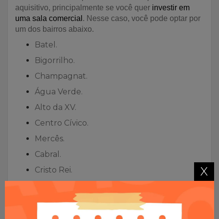
aquisitivo, principalmente se você quer
investir em
uma sala comercial
. Nesse caso, você pode optar por
um dos bairros abaixo.
Batel.
Bigorrilho.
Champagnat.
Água Verde.
Alto da XV.
Centro Cívico.
Mercês.
Cabral.
X
Cristo Rei.
Você também pode escolher bairros mais residenciais
e com bastante área verde. Eles também são
compostos por imóveis de padrão superior e têm
grande potencial de valorização. São eles.