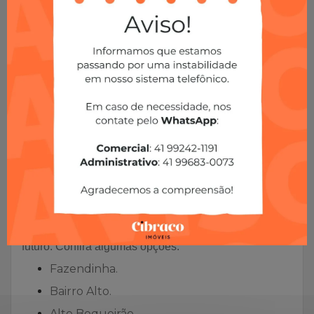
Jardim Social.
Santa Quitéria.
Jardim Schaffer.
Los Angeles.
Vila Izabel.
Juvevê.
Ahú.
Jardim das Américas.
Há, ainda, as regiões mais afastadas e que estão em
desenvolvimento. Desta forma, você pode adquirir um
imóvel mais em conta e que vai valer muito mais no
futuro. Confira algumas opções.
Fazendinha.
Bairro Alto.
Alto Boqueirão.