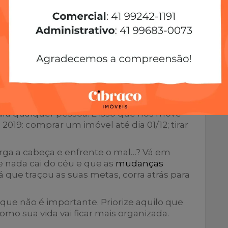
s? Isso mesmo: listas de tarefas a serem
 vez na semana, pelo seu próprio celular.
nvi ando lembretes diários, em um horário
essoas não sabem, mas ter uma agenda
 Cria-se o hábito de consultar a agenda…
nsegue se acostumar com ela. Em 15
 a semana toda.
a escrever suas metas para o ano que vem?
para qualquer pessoa. É isso que nos move
019: comprar um imóvel até dia 01/12; tirar
, erga a cabeça e enfrente o mal…? Vá em
e nada cai do céu e que as
mudanças
ue traçou as suas metas, corra atrás para
o que não é importante. Priorize aquilo que
 como sua vida vai ficar mais organizada.