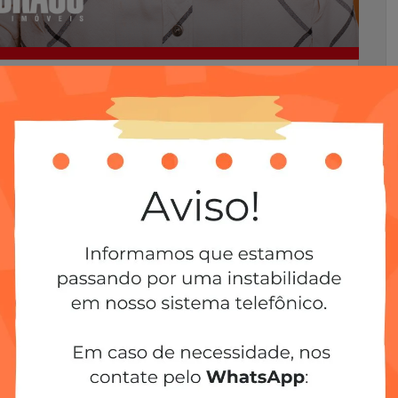
tema de organização?
em tarefas diárias que saem do nosso
odem quebrar nossa
organização
de tarefas
 imaginamos.
sante para que você crie um sistema de