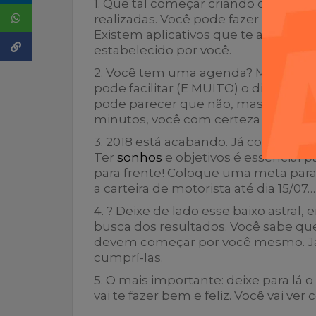
1. Que tal começar criando checklist
realizadas. Você pode fazer isso uma
Existem aplicativos que te ajudam e
estabelecido por você.
2. Você tem uma agenda? Muitas p
pode facilitar (E MUITO) o dia a dia.
pode parecer que não, mas você co
minutos, você com certeza organiza
3. 2018 está acabando. Já começou 
Ter
sonhos
e objetivos é essencial 
para frente! Coloque uma meta para 2
a carteira de motorista até dia 15/07…
4. ? Deixe de lado esse baixo astral
busca dos resultados. Você sabe qu
devem começar por você mesmo. Já q
cumprí-las.
5. O mais importante: deixe para lá 
vai te fazer bem e feliz. Você vai ver