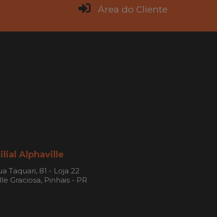
Área do Cliente
ilial Alphaville
a Taquari, 81 - Loja 22
le Graciosa, Pinhais - PR