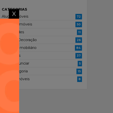
CATEGORIAS
X
Alugar Imóveis
72
Comprar Imóveis
50
Curiosidades
11
Dicas de Decoração
26
Mercado Imobiliário
84
Novidades
37
Quero Anunciar
5
Sem categoria
15
Vender Imóveis
8