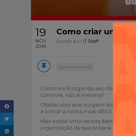
19
Como criar um sis
NOV
Escrito por
IT Staff
2018
Dicas de Decoração
Como você organiza seu dia a dia? T
controle, não é mesmo?
Obstáculos que surgem do nada p
e tornar a rotina mais difícil do que
Mas existe uma receita bem interes
organização da sua própria vida.