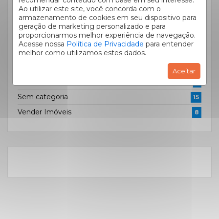
recomendar conteúdo com base em seu interesse.
Comprar Imóveis
50
Ao utilizar este site, você concorda com o
armazenamento de cookies em seu dispositivo para
Curiosidades
11
geração de marketing personalizado e para
proporcionarmos melhor experiência de navegação.
Dicas de Decoração
26
Acesse nossa
Política de Privacidade
para entender
Mercado Imobiliário
84
melhor como utilizamos estes dados.
Novidades
37
Aceitar
Quero Anunciar
5
Sem categoria
15
Vender Imóveis
8