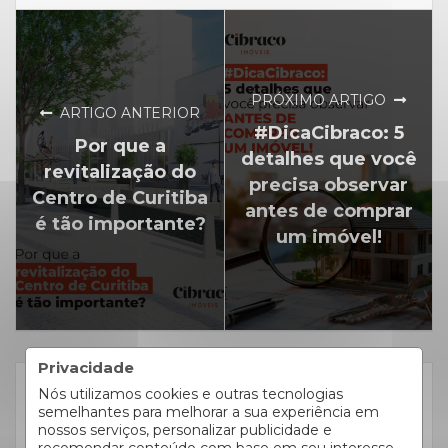
PRÓXIMO ARTIGO
ARTIGO ANTERIOR
#DicaCibraco: 5
Por que a
detalhes que você
revitalização do
precisa observar
Centro de Curitiba
antes de comprar
é tão importante?
um imóvel!
Privacidade
Nós utilizamos cookies e outras tecnologias
CATEGORIAS
semelhantes para melhorar a sua experiência em
Alugar Imóveis
nossos serviços, personalizar publicidade e
72