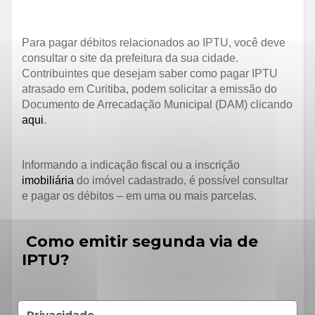
Para pagar débitos relacionados ao IPTU, você deve
consultar o site da prefeitura da sua cidade.
Contribuintes que desejam saber como pagar IPTU
atrasado em Curitiba, podem solicitar a emissão do
Documento de Arrecadação Municipal (DAM) clicando
aqui
.
Informando a indicação fiscal ou a inscrição
imobiliária
do imóvel cadastrado, é possível consultar
e pagar os débitos – em uma ou mais parcelas.
Como emitir segunda via de
IPTU?
Para emitir a segunda via de IPTU do seu imóvel,
Privacidade