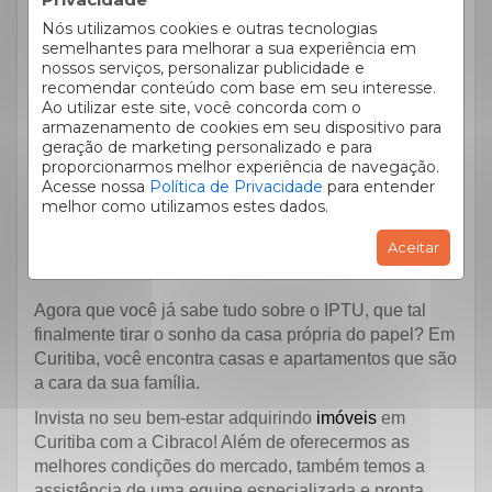
você deve consultar o site da prefeitura da cidade
Nós utilizamos cookies e outras tecnologias
onde ele se encontra. Em Curitiba, você pode emitir a
semelhantes para melhorar a sua experiência em
segunda via da guia do IPTU clicando
aqui
.
nossos serviços, personalizar publicidade e
recomendar conteúdo com base em seu interesse.
Ao utilizar este site, você concorda com o
armazenamento de cookies em seu dispositivo para
Encontre o imóvel
geração de marketing personalizado e para
proporcionarmos melhor experiência de navegação.
ideal em Curitiba
Acesse nossa
Política de Privacidade
para entender
melhor como utilizamos estes dados.
Aceitar
Agora que você já sabe tudo sobre o IPTU, que tal
finalmente tirar o sonho da casa própria do papel? Em
Curitiba, você encontra casas e apartamentos que são
a cara da sua família.
Invista no seu bem-estar adquirindo
imóveis
em
Curitiba com a Cibraco! Além de oferecermos as
melhores condições do mercado, também temos a
assistência de uma equipe especializada e pronta