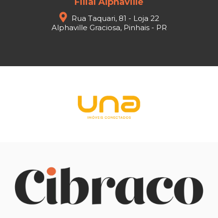
Filial Alphaville
Rua Taquari, 81 - Loja 22
Alphaville Graciosa, Pinhais - PR