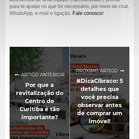
para te ajudar no que for necessário, por meio de chat,
WhatsApp, e-mail e ligação.
Fale conosco
!
PRÓXIMO ARTIGO
ARTIGO ANTERIOR
#DicaCibraco: 5
Por que a
detalhes que
revitalização do
você precisa
Centro de
observar antes
Curitiba é tão
de comprar um
importante?
imóvel!