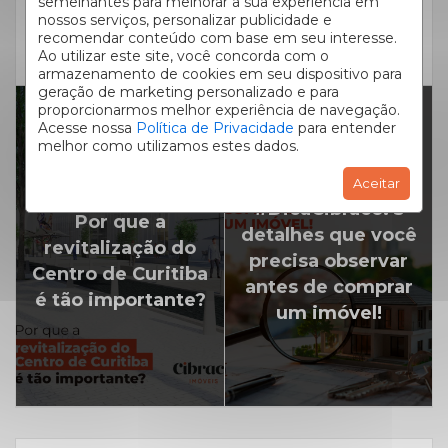
semelhantes para melhorar a sua experiência em
nossos serviços, personalizar publicidade e
CLIQUE AQUI
e confira as vantagens de contar com a ajuda
recomendar conteúdo com base em seu interesse.
Cibraco
da
na hora de comprar seu novo imóvel.
Ao utilizar este site, você concorda com o
armazenamento de cookies em seu dispositivo para
geração de marketing personalizado e para
proporcionarmos melhor experiência de navegação.
Acesse nossa
Política de Privacidade
para entender
melhor como utilizamos estes dados.
PRÓXIMO ARTIGO
Aceitar
ARTIGO ANTERIOR
#DicaCibraco: 5
Por que a
detalhes que você
revitalização do
precisa observar
Centro de Curitiba
antes de comprar
é tão importante?
um imóvel!