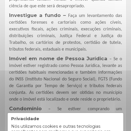
ciência de que este será desapropriado.
Investigue a fundo –
Faça um levantamento das
certidões forenses e cartoriais como ações cíveis,
executivos fiscais, ações criminais, execuções criminais,
distribuições criminais, Justiça Federal e Justiça do
Trabalho, os cartórios de protestos, certidão de tutela,
tributos federais, estaduais e municipais.
Imóvel em nome de Pessoa Jurídica
– Se o
imóvel estiver registrado como Pessoa Jurídica, levante as
certidões habituais mencionadas e também informações
do INSS (Instituto Nacional do Seguro Social), FGTS (Fundo
de Garantia por Tempo de Serviço) e tributos federais
conjunta. As certidões devem ser obtidas no município
onde o imóvel está localizado e onde reside o proprietário.
Condomínio
– Se estiver comprando um
apartamento
terreno em condomínio
ou
Privacidade
fechado
, solicite à administradora uma declaração que
Nós utilizamos cookies e outras tecnologias
conste a inexistência de débitos condominiais.