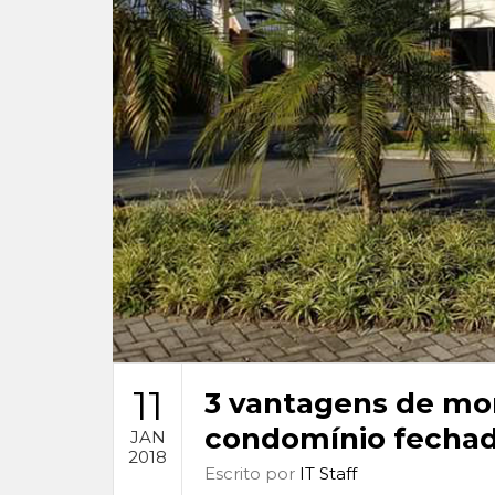
11
3 vantagens de mo
condomínio fecha
JAN
2018
Escrito por
IT Staff