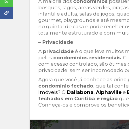
A maioria dos
condomínios
possu
bosques, lagos, áreas verdes, praça
infantil e adulta, salas de jogos, qu
gourmet, playgrounds e até mesmo pi
no quintal de casa e pode receber 
totalmente estruturado e com mui
– Privacidade
A
privacidade
é o que leva muitos 
pelos
condomínios residenciais
. 
com acesso controlado, são ótimas
privacidade, sem ser incomodado po
Agora que você já conhece as princi
condomínio
fechado
, que tal con
Imóveis
? O
Dallabona
,
Alphaville
e
fechados em Curitiba e região
que 
Conheça-os e comprove os benefícios