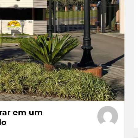
rar em um
do