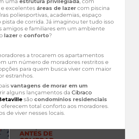
em uma
estrutura privilegiada
, com
s e excelentes
áreas de lazer
com piscina
adras poliesportivas, academias, espaço
sta de corrida. Já imaginou ter tudo isso
os amigos e familiares em um ambiente
to
lazer
e
conforto
?
moradores a trocarem os apartamentos
Com um número de moradores restritos e
 opções para quem busca viver com maior
r estranhos.
pais
vantagens de
morar em um
ferir alguns lançamentos da
Cibraco
Betaville
são
condomínios residenciais
oferecem total conforto aos moradores.
 de viver nesses locais.