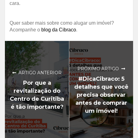
cara.
Quer saber mais sobre como alugar um imóvel?
Acompanhe o
blog da Cibraco
.
PRÓXIMO ARTIGO
ARTIGO ANTERIOR
#DicaCibraco: 5
Por que a
detalhes que você
revitalização do
precisa observar
Centro de Curitiba
antes de comprar
é tão importante?
um imóvel!