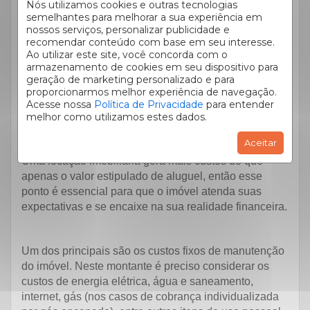
Nós utilizamos cookies e outras tecnologias
melhor, passando uma lista das documentações
semelhantes para melhorar a sua experiência em
essenciais e relevantes para um contrato de locação
nossos serviços, personalizar publicidade e
imobiliária.
recomendar conteúdo com base em seu interesse.
Ao utilizar este site, você concorda com o
armazenamento de cookies em seu dispositivo para
geração de marketing personalizado e para
proporcionarmos melhor experiência de navegação.
Considere os custos totais da locação de imóvel
Acesse nossa
Política de Privacidade
para entender
melhor como utilizamos estes dados.
Aceitar
Uma locação imobiliária gera mais custos do que
apenas o valor estipulado de aluguel, então esse
ponto é essencial para que o imóvel atenda suas
expectativas e se encaixe na sua realidade financeira.
Um dos principais são os custos fixos de manutenção
do imóvel. Neste montante é preciso considerar os
custos de energia elétrica, água e saneamento,
internet, gás (nos casos de cobrança individualizada