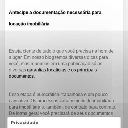
Antecipe a documentação necessária para
locação imobiliária
Esteja ciente de tudo o que você precisa na hora de
alugar. Em nosso blog temos diversas dicas para
você, mas reunimos em uma publicação só as
diversas
garantias locatícias e os principais
documentos
.
Essa etapa é burocrática, trabalhosa e um pouco
cansativa. Os processos variam muito de imobiliária
para imobiliária e, também, de contrato para contrato.
De forma geral você precisará de seus documentos
pessoais e da papelada correspondente à garantia
Privacidade
locatícia escolhida. Seu corretor poderá lhe informar