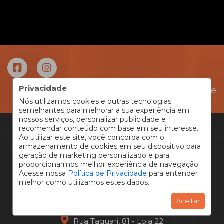
Privacidade
Área do Cliente
Nós utilizamos cookies e outras tecnologias
semelhantes para melhorar a sua experiência em
nossos serviços, personalizar publicidade e
recomendar conteúdo com base em seu interesse.
Ao utilizar este site, você concorda com o
armazenamento de cookies em seu dispositivo para
Matriz
geração de marketing personalizado e para
proporcionarmos melhor experiência de navegação.
R. Ébano Pereira, 266
Acesse nossa
Política de Privacidade
para entender
Centro, Curitiba - PR
melhor como utilizamos estes dados.
Aceitar
Filial Alphaville
Rua Taquari, 81 - Loja 22