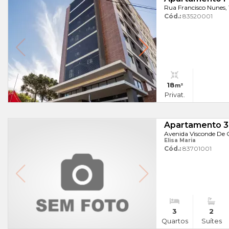
Rua Francisco Nunes, 
Cód.:
83520001
18
m²
Privat.
Apartamento 3
Avenida Visconde De G
Elisa Maria
Cód.:
83701001
3
2
Quartos
Suítes