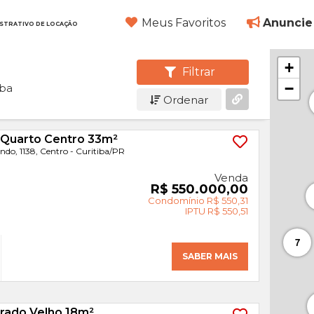
Meus Favoritos
Anuncie
ISTRATIVO DE LOCAÇÃO
+
Filtrar
−
iba
Ordenar
 Quarto Centro 33m²
ndo, 1138, Centro - Curitiba
/PR
Venda
R$ 550.000,00
Condomínio R$ 550,31
IPTU R$ 550,51
7
SABER MAIS
rado Velho 18m²