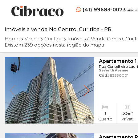
(41) 99683-0073
ADMIN
Imóveis à venda No Centro, Curitiba - PR
Home
Venda
Curitiba
Imóveis à Venda Centro, Curit
Existem 239 opções nesta região do mapa
Apartamento 1
Rua Conselheiro Lauri
Seventh Avenue
Cód.:
83330001
1
33
m²
Quarto
Privat.
Apartamento P