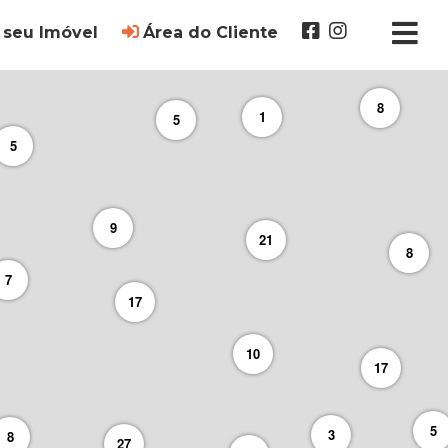
 seu Imóvel
Área do Cliente
8
1
5
5
9
21
8
7
17
10
17
5
3
8
27