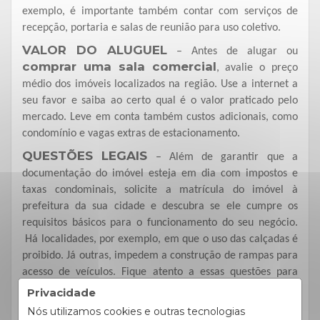
exemplo, é importante também contar com serviços de
recepção, portaria e salas de reunião para uso coletivo.
VALOR DO ALUGUEL
– Antes de alugar ou
comprar uma sala comercial
, avalie o preço
médio dos imóveis localizados na região. Use a internet a
seu favor e saiba ao certo qual é o valor praticado pelo
mercado. Leve em conta também custos adicionais, como
condomínio e vagas extras de estacionamento.
QUESTÕES LEGAIS
– Além de garantir que a
documentação do imóvel esteja em dia com impostos e
taxas condominais, solicite a matrícula do imóvel à
prefeitura da sua cidade e descubra se ele cumpre os
requisitos básicos para o funcionamento do seu negócio.
Há localidades, por exemplo, em que o uso das calçadas é
proibido. Já outras, impedem a construção de rampas para
acesso de veículos. Fique atento a essas questões para
estar de acordo com a legislação.
Privacidade
Cibraco Imóveis
salas
Nós utilizamos cookies e outras tecnologias
A
conta diversas opções de