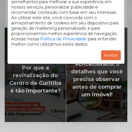
semelhantes para melhorar a sua experiência em
comerciais para alugar
Curitiba
ou vender em
.
nossos serviços, personalizar publicidade e
CLIQUE AQUI
e escolha a que melhor atende às
recomendar conteúdo com base em seu interesse.
necessidades da sua empresa.
Ao utilizar este site, você concorda com o
armazenamento de cookies em seu dispositivo para
geração de marketing personalizado e para
proporcionarmos melhor experiência de navegação.
Acesse nossa
Política de Privacidade
para entender
melhor como utilizamos estes dados.
PRÓXIMO ARTIGO
Aceitar
ARTIGO ANTERIOR
#DicaCibraco: 5
Por que a
detalhes que você
revitalização do
precisa observar
Centro de Curitiba
antes de comprar
é tão importante?
um imóvel!