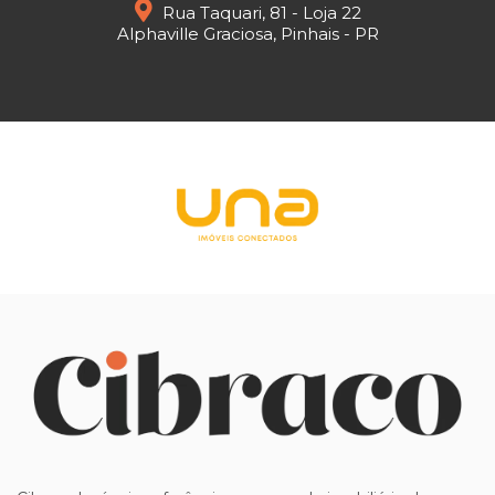
Rua Taquari, 81 - Loja 22
Alphaville Graciosa, Pinhais - PR